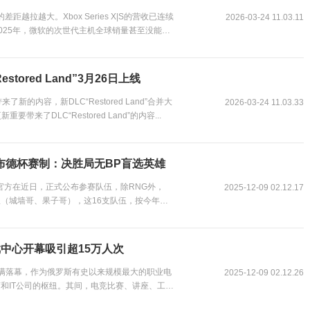
的差距越拉越大。Xbox Series X|S的营收已连续
2026-03-24 11.03.11
025年，微软的次世代主机全球销量甚至没能突
ored Land”3月26日上线
了新的内容，新DLC“Restored Land”合并大
2026-03-24 11.03.33
来了DLC“Restored Land”的内容...
布德杯赛制：决胜局无BP盲选英雄
官方在近日，正式公布参赛队伍，除RNG外，
2025-12-09 02.12.17
队（城墙哥、果子哥），这16支队伍，按今年的
中心开幕吸引超15万人次
满落幕，作为俄罗斯有史以来规模最大的职业电
2025-12-09 02.12.26
和IT公司的枢纽。其间，电竞比赛、讲座、工作
.