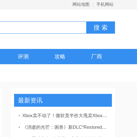
网站地图
|
手机网站
评测
攻略
厂商
最新资讯
Xbox卖不动了！微软竟半价大甩卖Xbox Series X|S
《消逝的光芒：困兽》新DLC“Restored Land”3月26日上线