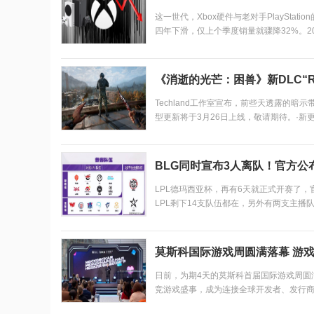
这一世代，Xbox硬件与老对手PlayStation
四年下滑，仅上个季度销量就骤降32%。2
破20...
《消逝的光芒：困兽》新DLC“Rest
Techland工作室宣布，前些天透露的暗示带来
型更新将于3月26日上线，敬请期待。·新更新重要带
BLG同时宣布3人离队！官方公
LPL德玛西亚杯，再有6天就正式开赛了，
LPL剩下14支队伍都在，另外有两支主播
成绩，划分在不同的阶段，第一阶段，...
莫斯科国际游戏周圆满落幕 游戏
日前，为期4天的莫斯科首届国际游戏周圆
竞游戏盛事，成为连接全球开发者、发行商
坊、展览和首发式席卷全城；电脑俱乐部、..