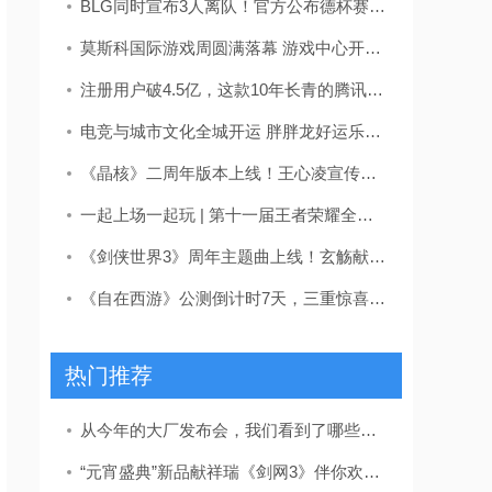
BLG同时宣布3人离队！官方公布德杯赛制：决胜局无BP盲选英雄
莫斯科国际游戏周圆满落幕 游戏中心开幕吸引超15万人次
注册用户破4.5亿，这款10年长青的腾讯FPS手游还在步步为“赢”
电竞与城市文化全城开运 胖胖龙好运乐园燃动成都
《晶核》二周年版本上线！王心凌宣传片引爆热情，号召玩家上晶核即刻“打打打”
一起上场一起玩 | 第十一届王者荣耀全国大赛海选赛武昌区京东MALL手游馆站将于3月15日开赛
《剑侠世界3》周年主题曲上线！玄觞献唱仗剑逍遥
《自在西游》公测倒计时7天，三重惊喜福利大盘点！
热门推荐
从今年的大厂发布会，我们看到了哪些游戏研发
“元宵盛典”新品献祥瑞《剑网3》伴你欢庆上元