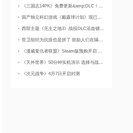
《三国志14PK》免费更新&amp;DLC！丞相续命击败司马懿
国产独立科幻游戏《戴森球计划》现已公开Steam页面 即将参加东京
西部主题《无主之地3》战役DLC浴血镖客6月上市
世卫组织为抗疫也是拼了 鼓励人们在隔离期间玩游戏
《漫威复仇者联盟》Steam版预购开启 售价299元
《天外世界》50分钟实机演示 选择与战斗都很重要
《次元战争》4月7日开启封测