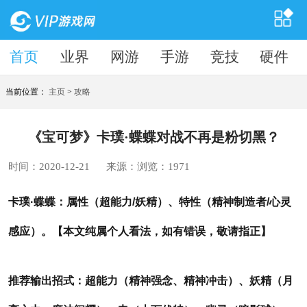
首页
首页
业界
网游
手游
竞技
硬件
当前位置：
主页
>
攻略
《宝可梦》卡璞·蝶蝶对战不再是粉切黑？
时间：2020-12-21
来源：
浏览：
1971
卡璞·蝶蝶：属性（超能力/妖精）、特性（精神制造者/心灵
感应）。【本文纯属个人看法，如有错误，敬请指正】
推荐输出招式：超能力（精神强念、精神冲击）、妖精（月