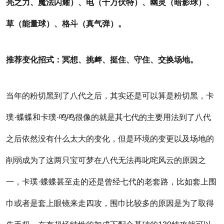
亮之力、魔法闪耀）、电（十万伏特）、幽灵（暗影球）、
草（能量球）、格斗（真气弹）。
推荐变化招式：冥想、挑衅、挺住、守住、交换场地。
当年的粉切黑到了八代之后，其实还是可以算是粉切黑，卡
璞·蝶蝶和卡璞·鸣鸣很像的就是其七代的主要用法到了八代
之后依然没有什么太大的变化，但是环境的变更以及场地的
削弱成为了这两只宝可梦在八代无法再叱咤风云的原因之
一，卡璞·蝶蝶甚至走的还是曾经七代的老套路，比如套上围
巾或者是套上眼镜来走四攻，围巾比较多的原因是为了取得