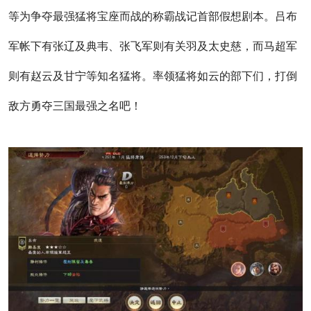
等为争夺最强猛将宝座而战的称霸战记首部假想剧本。吕布
军帐下有张辽及典韦、张飞军则有关羽及太史慈，而马超军
则有赵云及甘宁等知名猛将。率领猛将如云的部下们，打倒
敌方勇夺三国最强之名吧！