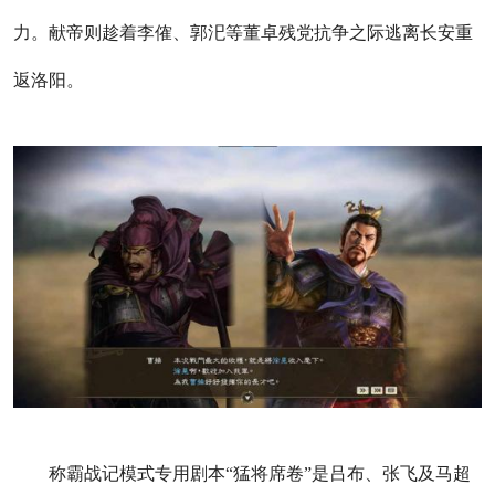
力。献帝则趁着李傕、郭汜等董卓残党抗争之际逃离长安重
返洛阳。
称霸战记模式专用剧本“猛将席卷”是吕布、张飞及马超