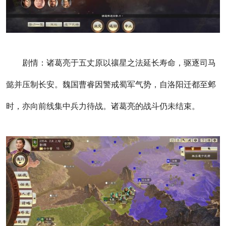
剧情：诸葛亮于五丈原以禳星之法延长寿命，驱逐司马
懿并压制长安。魏国曹睿因警戒蜀军气势，自洛阳迁都至邺
时，亦向前线集中兵力待战。诸葛亮的战斗仍未结束。