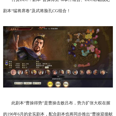
剧本“猛将席卷”及武将脸孔CG组合！
此剧本“曹操得势”是曹操击败吕布，势力扩张大权在握
的196年6月的史实剧本，配合剧本也将同步推出“曹操迎接献