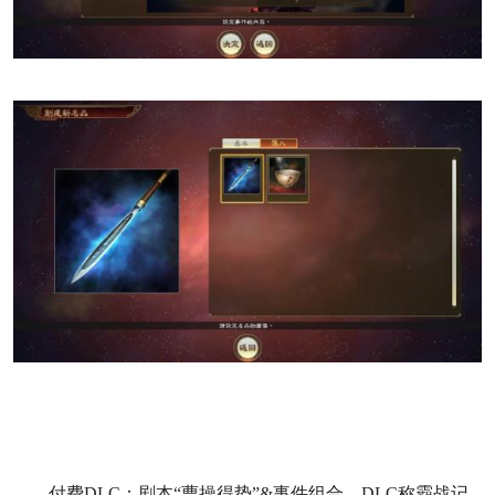
付费DLC：剧本“曹操得势”&事件组合、DLC称霸战记