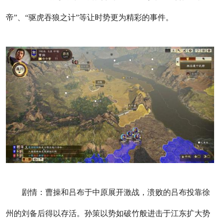
帝”、“驱虎吞狼之计”等让时势更为精彩的事件。
剧情：曹操和吕布于中原展开激战，溃败的吕布投靠徐
州的刘备后得以存活。孙策以势如破竹般进击于江东扩大势