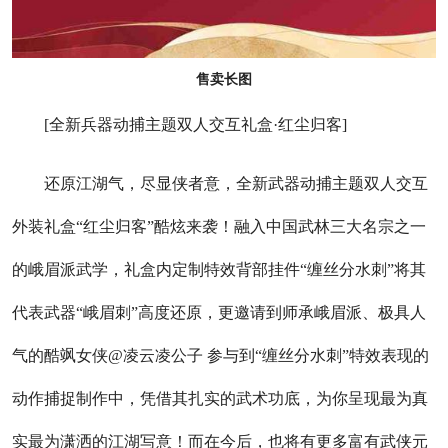
售卖长图
[全新兵器动捕主题双人交互礼盒·红尘归客]
还原江湖气，尽显侠者意，全新武器动捕主题双人交互
外装礼盒“红尘归客”酷炫来袭！融入中国武林三大名宗之一
的峨眉派武学，礼盒内定制特效背部挂件“缠丝分水刺”将其
代表武器“峨眉刺”高度还原，更邀请到师承峨眉派、极具人
气的酷飒女侠@凌云凌公子 参与到“缠丝分水刺”特效表现的
动作捕捉制作中，凭借其扎实的武术功底，为你呈现最为真
实最为潇洒的江湖写意！而在今后，也将有更多富有武侠元