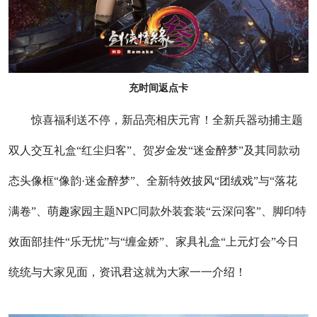
充时间返点卡
惊喜福利送不停，新品亮相庆元宵！全新兵器动捕主题
双人交互礼盒“红尘归客”、贺岁金发“迷金醉梦”及其同款动
态头像框“像韵·迷金醉梦”、全新特效披风“团绒戏”与“落花
满卷”、萌趣家园主题NPC同款外装套装“云深问客”、脚印特
效面部挂件“乐无忧”与“缠金娇”、家具礼盒“上元灯会”今日
统统与大家见面，资讯君这就为大家一一介绍！