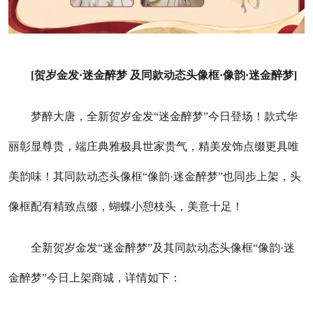
[贺岁金发·迷金醉梦 及同款动态头像框·像韵·迷金醉梦]
梦醉大唐，全新贺岁金发“迷金醉梦”今日登场！款式华
丽彰显尊贵，端庄典雅极具世家贵气，精美发饰点缀更具唯
美韵味！其同款动态头像框“像韵·迷金醉梦”也同步上架，头
像框配有精致点缀，蝴蝶小憩枝头，美意十足！
全新贺岁金发“迷金醉梦”及其同款动态头像框“像韵·迷
金醉梦”今日上架商城，详情如下：