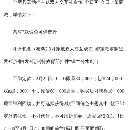
全新兵器动捕主题双人交互礼盒“红尘归客”今日上架商
城，详情如下：
共有2款偏色可供选择
礼盒包含（布料2.0可穿戴双人交互成衣+绑定款定制黑
发+定制白发+定制特效背部挂件“缠丝分水刺”）
不绑定款：2月25日20：05限量30，000（电信24，000
双线6，000）个，原价68，800通宝，购买后可获得10，000
通宝福利回馈，并可选择获得2款不同偏色主题其中1款不绑
定外装礼盒。不可代付，不可用折扣券。通宝回馈在3月1日
7：00至4月1日7：00期间前往[福利返还]页面领取。