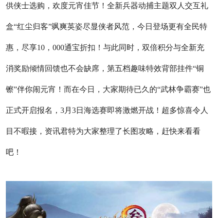
供侠士选购，欢度元宵佳节！全新兵器动捕主题双人交互礼
盒“红尘归客”飒爽英姿尽显侠者风范，今日登场更有全民特
惠，尽享10，000通宝折扣！与此同时，双倍积分与全新充
消奖励倾情回馈也不会缺席，第五档趣味特效背部挂件“铜
镲”伴你闹元宵！而在今日，大家期待已久的“武林争霸赛”也
正式开启报名，3月3日海选赛即将激燃开战！超多惊喜令人
目不暇接，资讯君特为大家整理了长图攻略，赶快来看看
吧！