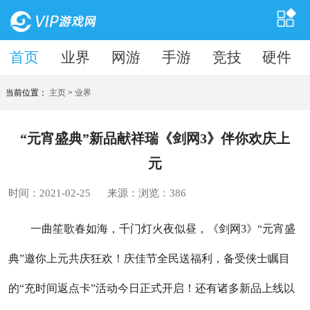
首页
首页
业界
网游
手游
竞技
硬件
当前位置：
主页
>
业界
“元宵盛典”新品献祥瑞《剑网3》伴你欢庆上
元
时间：2021-02-25
来源：
浏览：
386
一曲笙歌春如海，千门灯火夜似昼，《剑网3》“元宵盛
典”邀你上元共庆狂欢！庆佳节全民送福利，备受侠士瞩目
的“充时间返点卡”活动今日正式开启！还有诸多新品上线以