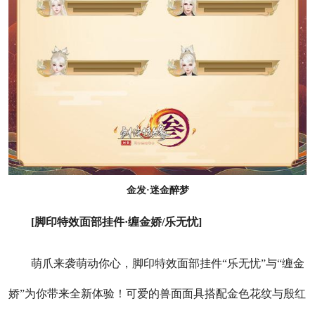
金发·迷金醉梦
[脚印特效面部挂件·缠金娇/乐无忧]
萌爪来袭萌动你心，脚印特效面部挂件“乐无忧”与“缠金
娇”为你带来全新体验！可爱的兽面面具搭配金色花纹与殷红